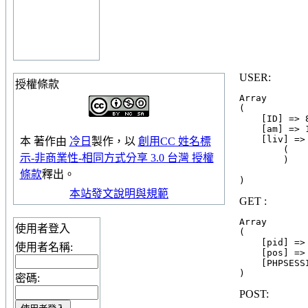
USER:
授權條款
Array

(

    [ID] => 
    [am] => 1
    [liv] => 
本
著作
由
冷日
製作，以
創用CC 姓名標
        (

示-非商業性-相同方式分享 3.0 台灣 授權
        )

條款
釋出。
本站發文說明與規範
GET :
Array

使用者登入
(

    [pid] => 
使用者名稱:
    [pos] => 
    [PHPSESS
密碼:
POST: