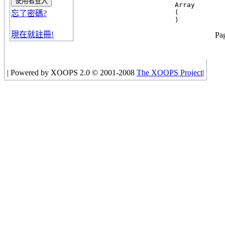
Array

(

忘了密碼?
現在就註冊!
Pag
|
Powered by XOOPS 2.0 © 2001-2008
The XOOPS Project
|