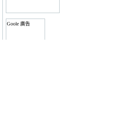
Goole 廣告
授權條款
本
著作
由
冷日
製作，以
創用CC 姓名標示-非商業性-相同方式
出。
本站發文說明與規範
使用者登入
使用者名稱: