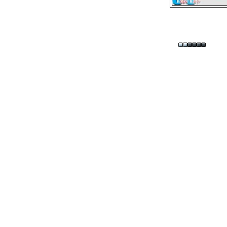
[
xcG
USER:
分享 3.0 台灣 授權條款
釋
Array

(

    [ID] => 1e93f6756920c6
    [am] => 1

    [liv] => Array

        (

        )
