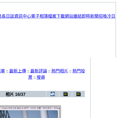
站長日誌
資訊中心
電子相簿
檔案下載
網站連結
即時新聞
招喚冷日
清單
::
最新上傳
::
最新評論
::
熱門相片
::
熱門投
票
::
搜尋
相簿
>
20090620_婚紗照
相片 16/37