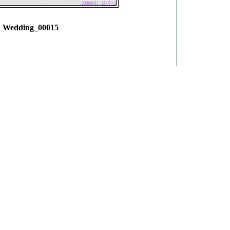
Wedding_00015
allery
powerd by
dev.xoops.org
]
Debug Info
e78a0451a5994c4da8
