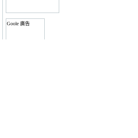
Goole 廣告
授權條款
本
著作
由
冷日
製作，以
創用CC 姓名標示-非商業性-相同方式
出。
本站發文說明與規範
使用者登入
使用者名稱: