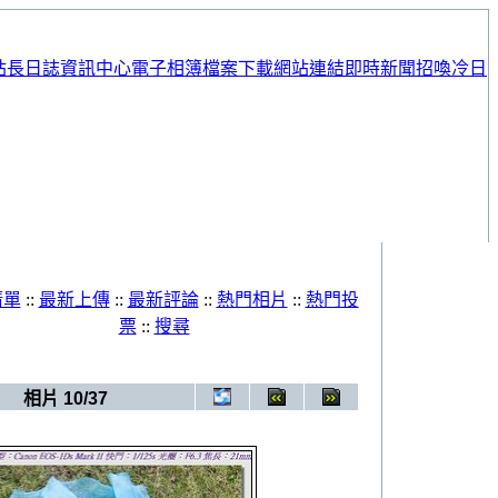
站長日誌
資訊中心
電子相簿
檔案下載
網站連結
即時新聞
招喚冷日
清單
::
最新上傳
::
最新評論
::
熱門相片
::
熱門投
票
::
搜尋
相簿
>
20090620_婚紗照
相片 10/37