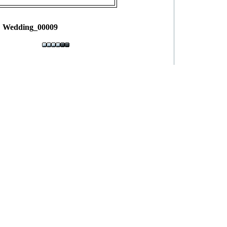
Wedding_00009
allery
powerd by
dev.xoops.org
]
Debug Info
ca3cc5d5cb72f8d25f
