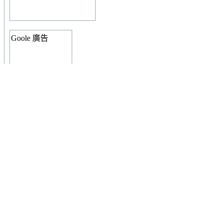
Goole 廣告
授權條款
本
著作
由
冷日
製作，以
創用CC 姓名標示-非商業性-相同方式
出。
本站發文說明與規範
使用者登入
使用者名稱: