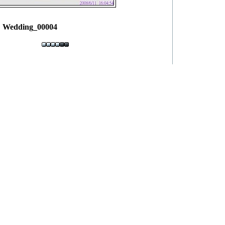
Wedding_00004
allery
powerd by
dev.xoops.org
]
Debug Info
b90711bf32b06a89df
