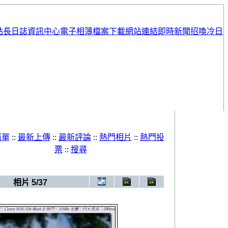
站長日誌
資訊中心
電子相簿
檔案下載
網站連結
即時新聞
招喚冷日
清單
::
最新上傳
::
最新評論
::
熱門相片
::
熱門投
票
::
搜尋
相簿
>
20090620_婚紗照
相片 5/37