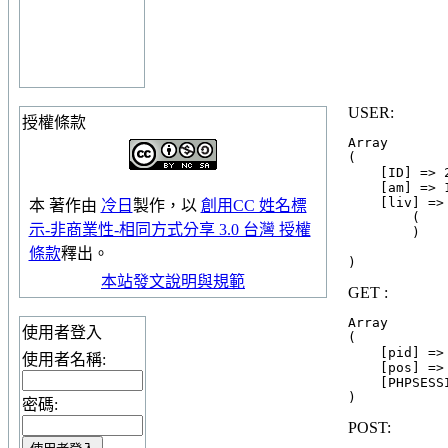
USER:
授權條款
Array

(

    [ID] => 
    [am] => 1
    [liv] => 
本
著作
由
冷日
製作，以
創用CC 姓名標
        (

示-非商業性-相同方式分享 3.0 台灣 授權
        )

條款
釋出。
本站發文說明與規範
GET :
Array

使用者登入
(

    [pid] => 
使用者名稱:
    [pos] => 
    [PHPSESS
密碼:
POST: