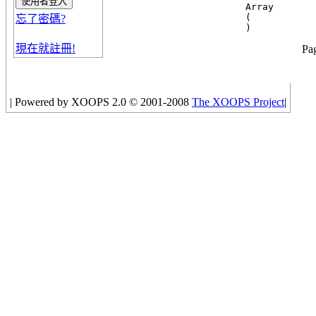
Array

(

忘了密碼?
現在就註冊!
Pag
|
Powered by XOOPS 2.0 © 2001-2008
The XOOPS Project
|