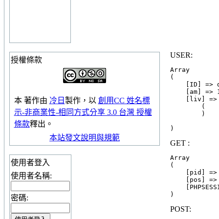
USER:
授權條款
Array

(

    [ID] => 
    [am] => 1
    [liv] => 
本
著作
由
冷日
製作，以
創用CC 姓名標
        (

示-非商業性-相同方式分享 3.0 台灣 授權
        )

條款
釋出。
本站發文說明與規範
GET :
Array

使用者登入
(

    [pid] => 
使用者名稱:
    [pos] => 
    [PHPSESS
密碼:
POST: