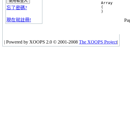
Array

(

忘了密碼?
現在就註冊!
Pag
|
Powered by XOOPS 2.0 © 2001-2008
The XOOPS Project
|