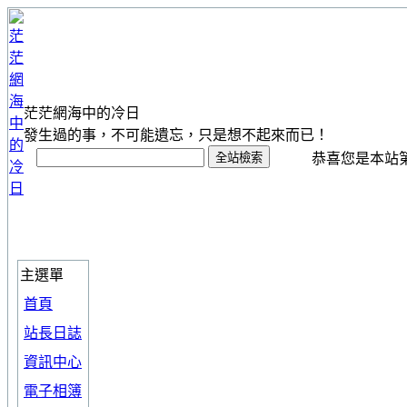
茫茫網海中的冷日
發生過的事，不可能遺忘，只是想不起來而已！
恭喜您是本站第 1
主選單
首頁
站長日誌
資訊中心
電子相簿