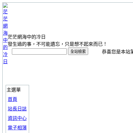
茫茫網海中的冷日
發生過的事，不可能遺忘，只是想不起來而已！
恭喜您是本站第 1
主選單
首頁
站長日誌
資訊中心
電子相簿