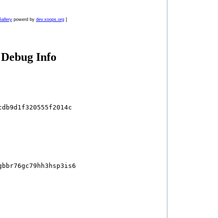
allery
powerd by
dev.xoops.org
]
Debug Info
db9d1f320555f2014c

bbr76gc79hh3hsp3is6
