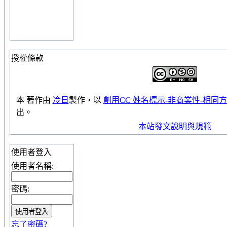
授權條款
本
著作
由
冷日
製作，以
創用CC 姓名標示-非商業性-相同方式
出。
本站發文說明與規範
使用者登入
使用者名稱:
密碼:
忘了密碼?