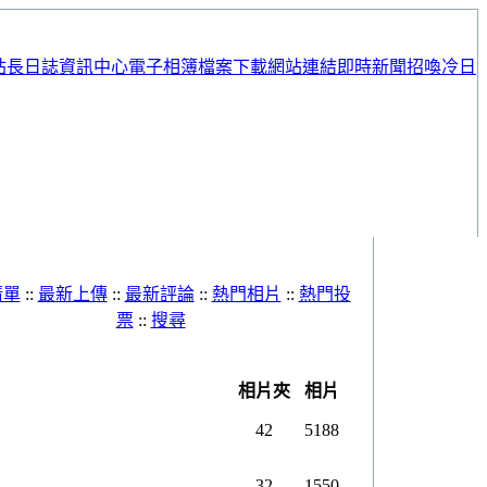
站長日誌
資訊中心
電子相簿
檔案下載
網站連結
即時新聞
招喚冷日
清單
::
最新上傳
::
最新評論
::
熱門相片
::
熱門投
票
::
搜尋
電子相簿
相片夾
相片
42
5188
32
1550