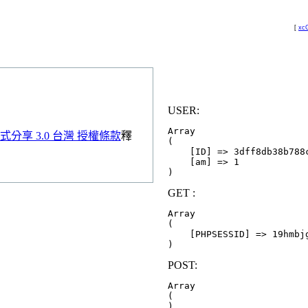
[
xcG
USER:
Array

分享 3.0 台灣 授權條款
釋
(

    [ID] => 3dff8db38b788c
    [am] => 1

GET :
Array

(

    [PHPSESSID] => 19hmbjg
POST:
Array

(
