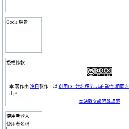
Goole 廣告
授權條款
本
著作
由
冷日
製作，以
創用CC 姓名標示-非商業性-相同方式
出。
本站發文說明與規範
使用者登入
使用者名稱: