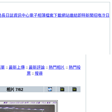
站長日誌
資訊中心
電子相簿
檔案下載
網站連結
即時新聞
招喚冷日
清單
::
最新上傳
::
最新評論
::
熱門相片
::
熱門投
票
::
搜尋
>
BEAT 趙雲子龍 紅蓮版
相片 7/62