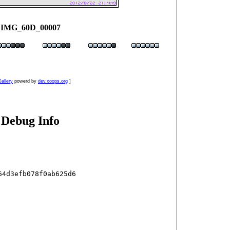
IMG_60D_00007
allery
powerd by
dev.xoops.org
]
Debug Info
4d3efb078f0ab625d6
