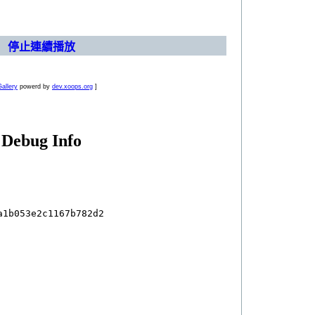
停止連續播放
allery
powerd by
dev.xoops.org
]
Debug Info
1b053e2c1167b782d2
