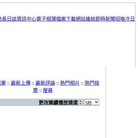
站長日誌
資訊中心
電子相簿
檔案下載
網站連結
即時新聞
招喚冷日
清單
::
最新上傳
::
最新評論
::
熱門相片
::
熱門投
票
::
搜尋
更改連續播放速度：