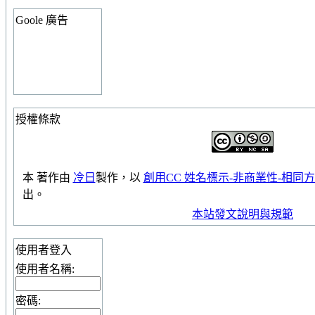
Goole 廣告
授權條款
本
著作
由
冷日
製作，以
創用CC 姓名標示-非商業性-相同方式
出。
本站發文說明與規範
使用者登入
使用者名稱:
密碼: