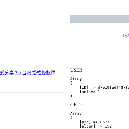
[
xcG
USER:
分享 3.0 台灣 授權條款
釋
Array

(

    [ID] => d7e19fadf487fa
    [am] => 1

GET :
Array

(

    [pid] => 8677

    [album] => 152
