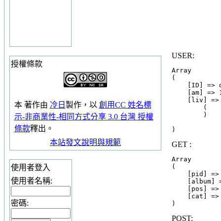
USER:
授權條款
Array

(

    [ID] => 
    [am] => 1
    [liv] => 
本
著作
由
冷日
製作，以
創用CC 姓名標
        (

        )

示-非商業性-相同方式分享 3.0 台灣 授權
條款
釋出。
本站發文說明與規範
GET :
Array

(

使用者登入
    [pid] => 
使用者名稱:
    [album] =
    [pos] => 
    [cat] => 
密碼:
POST: