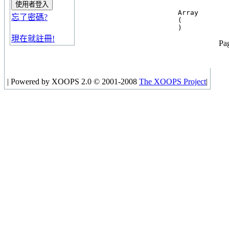
Array

忘了密碼?
(

現在就註冊!
Pag
|
Powered by XOOPS 2.0 © 2001-2008
The XOOPS Project
|