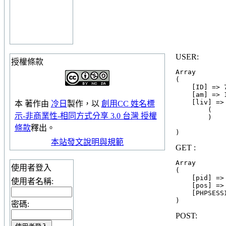
USER:
授權條款
Array

(

    [ID] => 
    [am] => 1
    [liv] => 
本
著作
由
冷日
製作，以
創用CC 姓名標
        (

示-非商業性-相同方式分享 3.0 台灣 授權
        )

條款
釋出。
本站發文說明與規範
GET :
Array

使用者登入
(

    [pid] => 
使用者名稱:
    [pos] => 
    [PHPSESS
密碼:
POST: