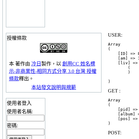
USER:
授權條款
Array

(

    [ID] => 
    [am] => 1
    [liv] => 
本
著作
由
冷日
製作，以
創用CC 姓名標
        (

示-非商業性-相同方式分享 3.0 台灣 授權
        )

條款
釋出。
本站發文說明與規範
GET :
Array

使用者登入
(

    [pid] => 
使用者名稱:
    [album] =
    [pos] => 
密碼:
POST: