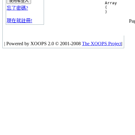
Array

(

忘了密碼?
現在就註冊!
Pag
|
Powered by XOOPS 2.0 © 2001-2008
The XOOPS Project
|