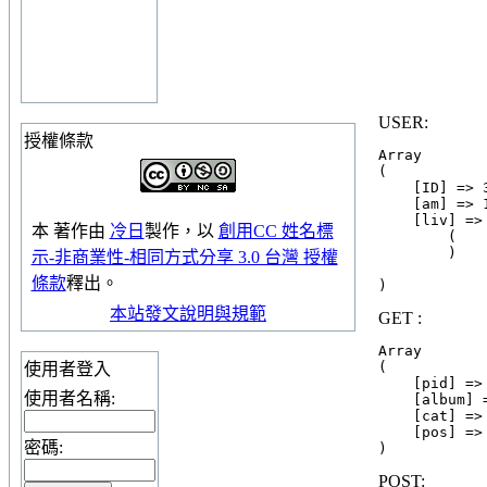
USER:
授權條款
Array

(

    [ID] => 
    [am] => 1
    [liv] => 
本
著作
由
冷日
製作，以
創用CC 姓名標
        (

        )

示-非商業性-相同方式分享 3.0 台灣 授權
條款
釋出。
本站發文說明與規範
GET :
Array

(

使用者登入
    [pid] => 
使用者名稱:
    [album] =
    [cat] => 
    [pos] => 
密碼:
POST: