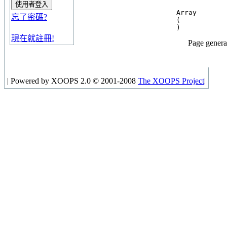
Array

忘了密碼?
(

現在就註冊!
Page genera
|
Powered by XOOPS 2.0 © 2001-2008
The XOOPS Project
|