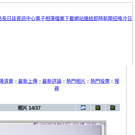
站長日誌
資訊中心
電子相簿
檔案下載
網站連結
即時新聞
招喚冷日
簿清單
::
最新上傳
::
最新評論
::
熱門相片
::
熱門投票
::
搜
尋
電子相簿
>
20090620_婚紗照
相片 14/37