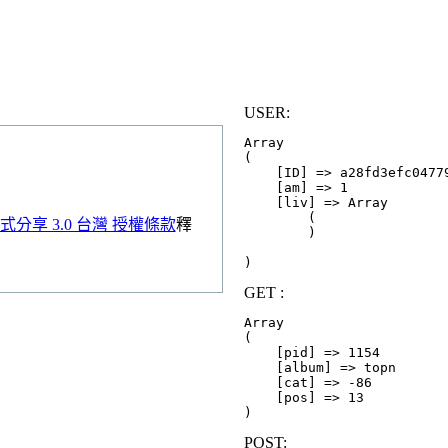
USER:
Array

(

    [ID] => a28fd3efc04779
    [am] => 1

    [liv] => Array

        (

分享 3.0 台灣 授權條款
釋
        )

GET :
Array

(

    [pid] => 1154

    [album] => topn

    [cat] => -86

    [pos] => 13

POST: