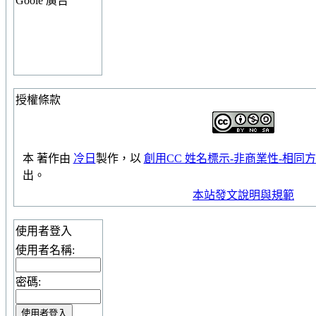
Goole 廣告
授權條款
本
著作
由
冷日
製作，以
創用CC 姓名標示-非商業性-相同方式
出。
本站發文說明與規範
使用者登入
使用者名稱:
密碼: