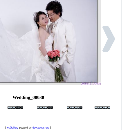
Wedding_00030
[
xcGallery
powerd by
dev.xoops.org
]