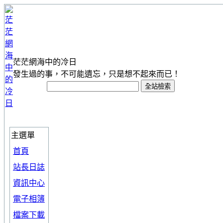
茫茫網海中的冷日
發生過的事，不可能遺忘，只是想不起來而已！
主選單
首頁
站長日誌
資訊中心
電子相簿
檔案下載