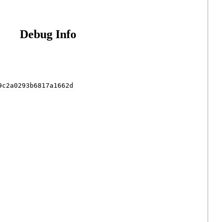
Debug Info
c2a0293b6817a1662d
