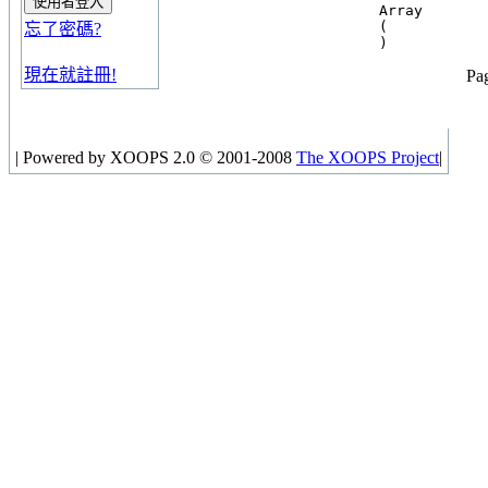
Array

(

忘了密碼?
現在就註冊!
Pag
|
Powered by XOOPS 2.0 © 2001-2008
The XOOPS Project
|