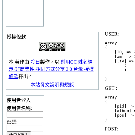
USER:
授權條款
Array

(

    [ID] => 
    [am] => 1
    [liv] => 
本
著作
由
冷日
製作，以
創用CC 姓名標
        (

示-非商業性-相同方式分享 3.0 台灣 授權
        )

條款
釋出。
本站發文說明與規範
GET :
Array

使用者登入
(

    [pid] => 
使用者名稱:
    [album] =
    [pos] => 
密碼:
POST: