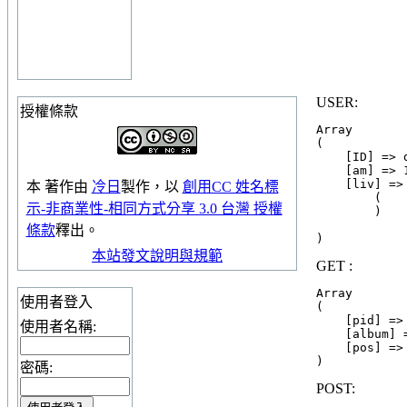
USER:
授權條款
Array

(

    [ID] => 
    [am] => 1
    [liv] => 
本
著作
由
冷日
製作，以
創用CC 姓名標
        (

示-非商業性-相同方式分享 3.0 台灣 授權
        )

條款
釋出。
本站發文說明與規範
GET :
Array

使用者登入
(

    [pid] => 
使用者名稱:
    [album] =
    [pos] => 
密碼:
POST: