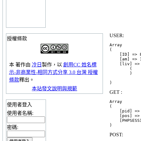
USER:
授權條款
Array

(

    [ID] => 
    [am] => 1
    [liv] => 
本
著作
由
冷日
製作，以
創用CC 姓名標
        (

示-非商業性-相同方式分享 3.0 台灣 授權
        )

條款
釋出。
本站發文說明與規範
GET :
Array

使用者登入
(

    [pid] => 
使用者名稱:
    [pos] => 
    [PHPSESS
密碼:
POST: