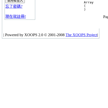
Array

(

忘了密碼?
現在就註冊!
Pag
|
Powered by XOOPS 2.0 © 2001-2008
The XOOPS Project
|