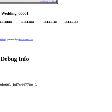
Wedding_00001
allery
powerd by
dev.xoops.org
]
Debug Info
de661fbd7c44778ef1
