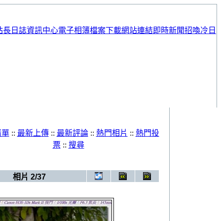
站長日誌
資訊中心
電子相簿
檔案下載
網站連結
即時新聞
招喚冷日
清單
::
最新上傳
::
最新評論
::
熱門相片
::
熱門投
票
::
搜尋
相簿
>
20090620_婚紗照
相片 2/37