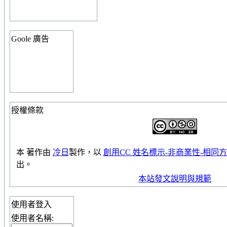
Goole 廣告
授權條款
本
著作
由
冷日
製作，以
創用CC 姓名標示-非商業性-相同方式
出。
本站發文說明與規範
使用者登入
使用者名稱: