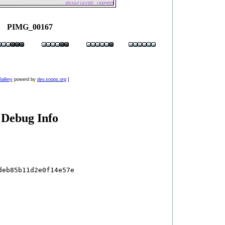
PIMG_00167
allery
powerd by
dev.xoops.org
]
Debug Info
eb85b11d2e0f14e57e
