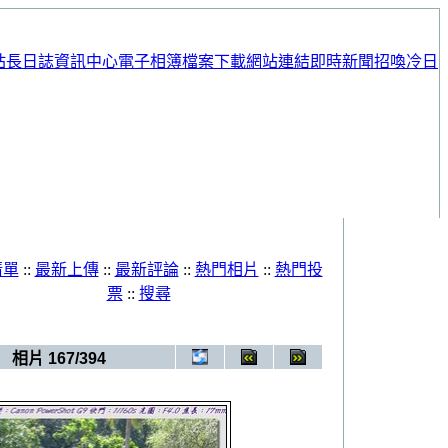
站長日誌
資訊中心
電子相簿
檔案下載
網站連結
即時新聞
招喚冷日
清單
::
最新上傳
::
最新評論
::
熱門相片
::
熱門投
票
::
搜尋
簿
>
20101220_吳哥窟Day3
相片 167/394