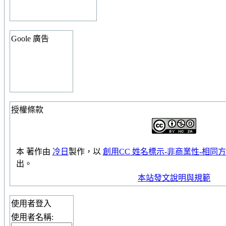
Goole 廣告
授權條款
本
著作
由
冷日
製作，以
創用CC 姓名標示-非商業性-相同方式
出。
本站發文說明與規範
使用者登入
使用者名稱: